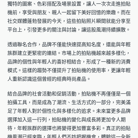
獨特的圖案、色彩搭配及場景設置，讓人一次次走進拍貼
機前，享受與朋友、親人一起留下美好回憶的樂趣。而在
社交媒體蓬勃發展的今天，這些拍貼照片瞬間就能分享至
平台上，引發更多的關注與討論，讓這股風潮持續擴散。
透過聯名合作，品牌不僅能快速提高知名度，還能與年輕
族群建立更緊密的連結。市場上的拍貼機越來越多樣化，
品牌的個性與年輕人的喜好相結合，形成了一種新的消費
模式。這樣的趨勢不僅提升了拍貼機的使用率，更讓年輕
人重新認識這個曾經的經典時尚產品。
結合品牌的社會活動和促銷活動，拍貼機不再僅僅是一個
拍攝工具，而是成為了潮流、生活方式的一部分，完美滿
足了年輕人對於個性化與多樣化的追求。未來當更多品牌
選擇加入這一行列，拍貼機的變化與成長將更加令人期
待，年輕族群的選擇也將變得更加豐富多彩。真正的拍貼
機風潮已經來臨，年輕人們不妨把握機會，體驗這一全新