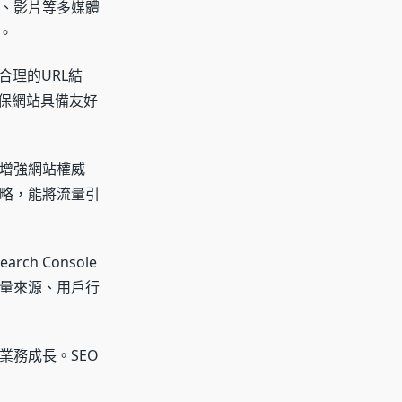
、影片等多媒體
。
合理的URL結
保網站具備友好
增強網站權威
略，能將流量引
ch Console
量來源、用戶行
業務成長。SEO