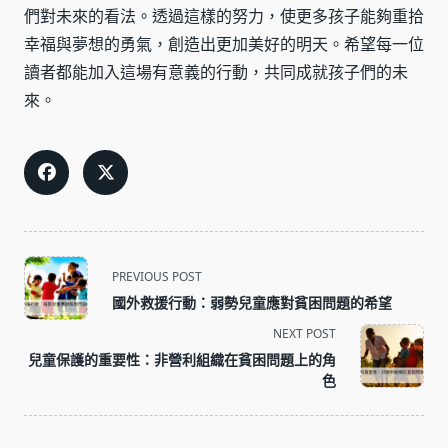
們對未來的看法。透過這樣的努力，使更多孩子能夠重拾
幸福與夢想的勇氣，創造出更加美好的明天。希望每一位
讀者都能加入這場有意義的行動，共同成就孩子們的未
來。
<span
PREVIOUS POST
class="nav-
國外救援行動：弱勢兒童應對貧困問題的希望
subtitle
NEXT POST
screen-
兒童保護的重要性：非營利組織在貧困問題上的角
reader-
色
text">Page</span>