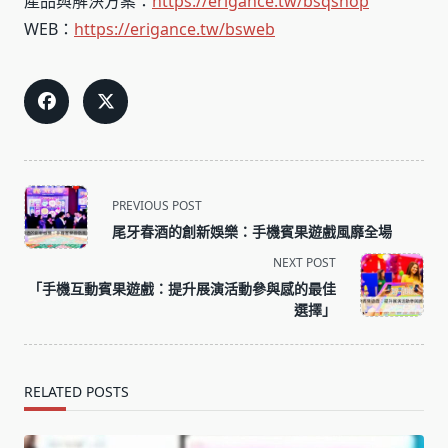
產品與解決方案：
https://erigance.tw/bsqshop
WEB：
https://erigance.tw/bsweb
<span
PREVIOUS POST
class="nav-
尾牙春酒的創新娛樂：手機賓果遊戲風靡全場
subtitle
NEXT POST
screen-
「手機互動賓果遊戲：提升展演活動參與感的最佳
reader-
選擇」
text">Page</span>
RELATED POSTS