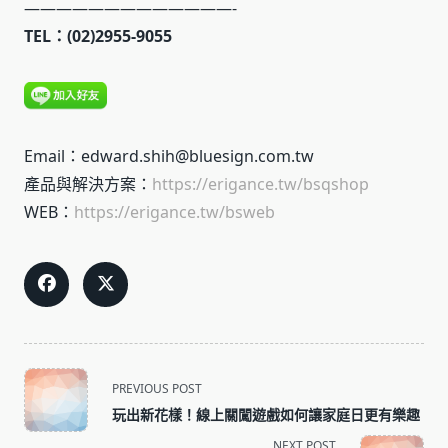
—————————————-
TEL：(02)2955-9055
Email：edward.shih@bluesign.com.tw
產品與解決方案：
https://erigance.tw/bsqshop
WEB：
https://erigance.tw/bsweb
<span
PREVIOUS POST
class="nav-
玩出新花樣！線上關闖遊戲如何讓家庭日更有樂趣
subtitle
NEXT POST