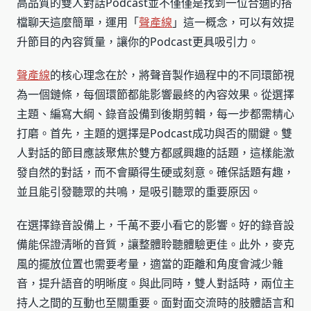
高品質的雙人對話Podcast並不僅僅是找到一位合適的搭
檔聊天這麼簡單，運用「
聲產線
」這一概念，可以有效提
升節目的內容質量，讓你的Podcast更具吸引力。
聲產線
的核心理念在於，將聲音製作過程中的不同環節視
為一個鏈條，每個環節都能影響最終的內容效果。從選擇
主題、編寫大綱、錄音設備到後期剪輯，每一步都需精心
打磨。首先，主題的選擇是Podcast成功與否的關鍵。雙
人對話的節目應該聚焦於雙方都感興趣的話題，這樣能激
發自然的對話，而不會顯得生硬或刻意。確保話題有趣，
並且能引發聽眾的共鳴，是吸引聽眾的重要原因。
在選擇錄音設備上，千萬不要小看它的影響。好的錄音設
備能保證清晰的音質，讓整體聆聽體驗更佳。此外，麥克
風的擺放位置也需要考量，適當的距離和角度會減少雜
音，提升語音的明晰度。與此同時，雙人對話時，兩位主
持人之間的互動也至關重要。面對面交流時的肢體語言和