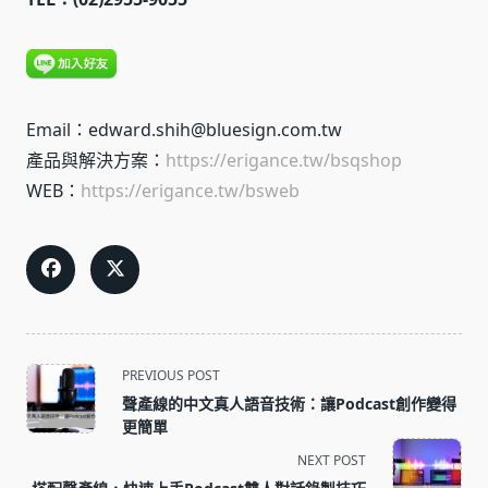
Email：edward.shih@bluesign.com.tw
產品與解決方案：
https://erigance.tw/bsqshop
WEB：
https://erigance.tw/bsweb
<span
PREVIOUS POST
class="nav-
聲產線的中文真人語音技術：讓Podcast創作變得
subtitle
更簡單
screen-
NEXT POST
reader-