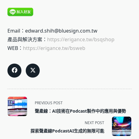
Email：edward.shih@bluesign.com.tw
產品與解決方案：
https://erigance.tw/bsqshop
WEB：
https://erigance.tw/bsweb
<span
PREVIOUS POST
class="nav-
聲產線：AI技術在Podcast製作中的應用與優勢
subtitle
screen-
NEXT POST
reader-
探索聲產線PodcastAI生成的無限可能
text">Page</span>