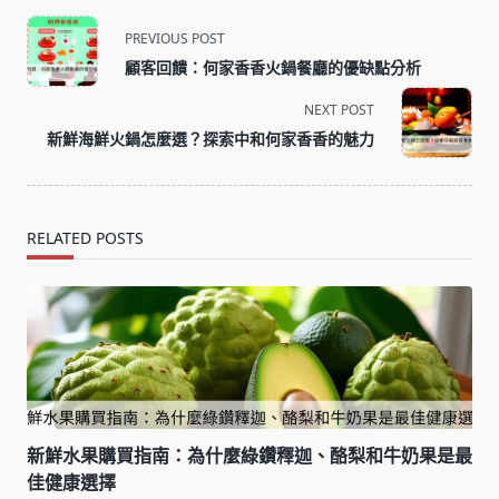
<span
PREVIOUS POST
class="nav-
顧客回饋：何家香香火鍋餐廳的優缺點分析
subtitle
screen-
NEXT POST
reader-
新鮮海鮮火鍋怎麼選？探索中和何家香香的魅力
text">Page</span>
RELATED POSTS
新鮮水果購買指南：為什麼綠鑽釋迦、酪梨和牛奶果是最
佳健康選擇