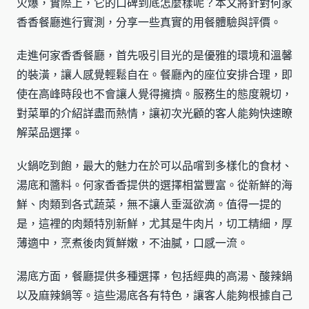
火爆，實際上，它的口碑到底怎麼樣呢？本文將針對何家
香香餐廳進行實測，分享一些真實的用餐體驗與評價。
走進何家香香餐廳，首先吸引目光的是優雅的環境和溫馨
的裝潢，讓人感覺輕鬆自在。餐廳內的座位安排合理，即
使在高峰時段也不會讓人覺得擁擠。服務生的態度親切，
對菜單的介紹詳盡而熱情，讓初次光顧的客人能夠快速瞭
解菜品選擇。
火鍋吃到飽，最大的魅力在於可以品嚐到多樣化的食材、
湯底和醬料。何家香香提供的選擇相當豐富。從新鮮的海
鮮、肉類到各式蔬菜，無不讓人垂涎欲滴。值得一提的
是，這裡的肉類特別新鮮，尤其是牛肉片，切工精細，厚
薄適中，烹煮後肉質鮮嫩，不油膩，口感一流。
湯底方面，餐廳提供多種選擇，包括經典的高湯、酸辣鍋
以及麻辣鍋等。這些湯底各有特色，讓客人能夠根據自己