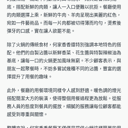
底，搭配新鮮的肉類，讓人一入口便難以抗拒。餐廳使用
的肉類選擇上乘，新鮮的牛肉、羊肉呈現出美麗的紅色，
宛如一件藝術品。而每一片肉都被切得薄而均勻，燙煮後
彈牙的口感，實在讓人欲罷不能。
除了火鍋的傳統食材，何家香香還特別強調本地特色的搭
配。他們的自製沾醬以新鮮香菜、花生醬與特製辣椒油為
基底，讓每一口的火鍋更加風味無窮。不少顧客表示，與
朋友一起聚餐時，不妨多嘗試幾種不同的沾醬，豐富的選
擇提升了用餐的趣味。
此外，餐廳的用餐環境同樣令人感到舒適。暖色調的燈光
搭配簡潔大方的裝潢，使得整個用餐過程更為放鬆。從服
務人員的態度到餐具的擺放，細膩的服務讓每位顧客都能
感受到尊重與關懷。