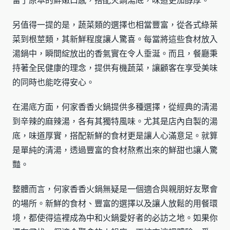
留了原本的鮮嫩口感，搭配火鍋湯底，味道更加醇厚。
另值得一提的是，蔬菜類的選擇也相當豐富，從各式綠葉
菜到根莖類，其新鮮程度讓人驚喜。每當將這些食材放入
湯鍋中，瞬間綻放出的香氣實在令人垂涎。而且，餐廳秉
持著全民健康的理念，提供有機蔬菜，讓顧客在享受美味
的同時也能吃得安心。
在湯底方面，何家香香火鍋提供多種選擇，從經典的清湯
到辛辣的麻辣湯，各有其獨特風味。尤其是店內自製的湯
底，味道厚實，搭配新鮮的食材更是讓人心滿意足。就算
是單純的清湯，透過豐富的食材熬煮出來的鮮甜也讓人驚
豔。
整體而言，何家香香火鍋無疑是一個適合與親朋好友聚會
的場所。新鮮的食材、豐富的選擇以及讓人放鬆的用餐環
境，都使得這裡成為中和火鍋愛好者的必訪之地。如果你