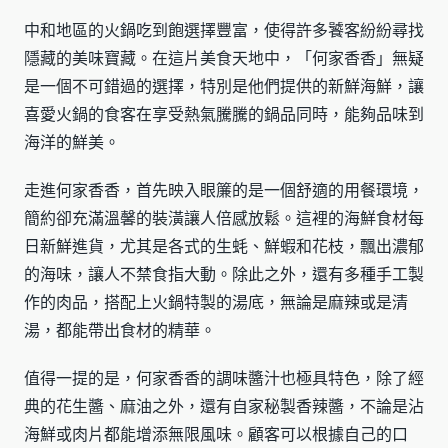
中和地區的火鍋吃到飽選擇豐富，使得許多饕客紛紛尋找
隱藏的美味寶藏。在這片美食天地中，「何家香香」無疑
是一個不可錯過的選擇，特別是他們提供的新鮮海鮮，讓
喜愛火鍋的食客在享受熱氣騰騰的鍋品同時，能夠品味到
海洋的鮮美。
走進何家香香，首先映入眼簾的是一個舒適的用餐環境，
簡約卻充滿溫馨的裝潢讓人倍感放鬆。這裡的海鮮食材每
日新鮮進貨，尤其是各式的生蚝、鮮蝦和花枝，飄出濃郁
的海味，讓人不禁食指大動。除此之外，還有多種手工製
作的肉品，搭配上火鍋特製的湯底，無論是麻辣或是清
湯，都能帶出食材的精華。
值得一提的是，何家香香的調味醬汁也極具特色，除了經
典的花生醬、麻油之外，還有自家秘製香辣醬，不論是沾
海鮮或肉片都能增添無限風味。顧客可以根據自己的口