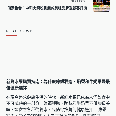
screen-
NEXT POST
reader-
何家香香：中和火鍋吃到飽的美味品牌及顧客評價
text">Page</span>
RELATED POSTS
新鮮水果購買指南：為什麼綠鑽釋迦、酪梨和牛奶果是最
佳健康選擇
在現今追求健康生活的時代，新鮮水果已成為人們飲食中
不可或缺的一部分。綠鑽釋迦、酪梨和牛奶果不僅味道美
味，還富含各種營養素，是值得推薦的健康選擇。 綠鑽
釋迦，學名為“釋迦”，因為其綠色的外觀和獨特的口