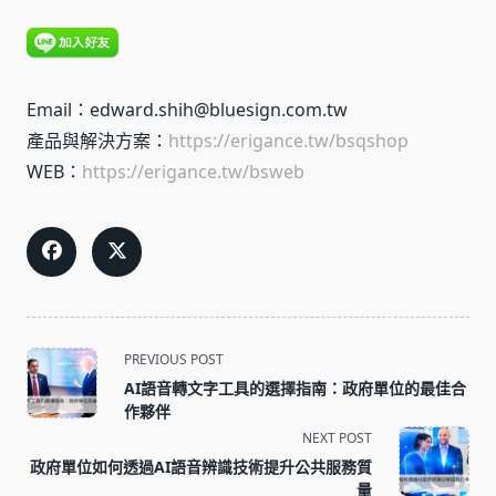
Email：edward.shih@bluesign.com.tw
產品與解決方案：
https://erigance.tw/bsqshop
WEB：
https://erigance.tw/bsweb
<span
PREVIOUS POST
class="nav-
AI語音轉文字工具的選擇指南：政府單位的最佳合
subtitle
作夥伴
screen-
NEXT POST
reader-
政府單位如何透過AI語音辨識技術提升公共服務質
text">Page</span>
量