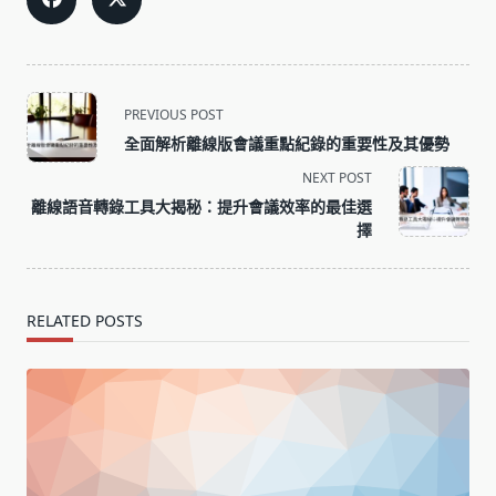
<span
PREVIOUS POST
class="nav-
全面解析離線版會議重點紀錄的重要性及其優勢
subtitle
NEXT POST
screen-
離線語音轉錄工具大揭秘：提升會議效率的最佳選
reader-
擇
text">Page</span>
RELATED POSTS