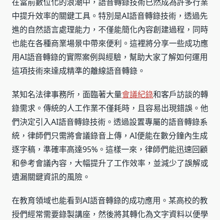
在當前數位化的浪潮中，語音轉錄技術已然成為許多行業
中提升效率的關鍵工具。特別是AI語音轉錄技術，透過先
進的自然語言處理能力，不僅能簡化內容創建過程，同時
也能在各種商業場景中帶來便利。這裡將分享一些成功應
用AI語音轉錄的實際案例與經驗，幫助大家了解如何運用
這項技術來達成精準的離線語音轉錄。
某知名法律事務所，面臨著大量
會議紀錄
和客戶訪談的轉
錄需求。傳統的人工作業不僅耗時，且容易出現錯誤。他
們決定引入AI語音轉錄技術。透過設置專屬的語音轉錄系
統，律師們只需將會議錄音上傳，AI便能在數分鐘內生成
逐字稿，準確率高達95%。這樣一來，律師們能迅速回顧
和參考會議內容，大幅提升了工作效率，並減少了誤解或
遺漏關鍵資訊的風險。
在教育領域也能看到AI語音轉錄的成功應用。某高校的教
授們經常需要錄製講座，然後將其轉化為文字資料以便學