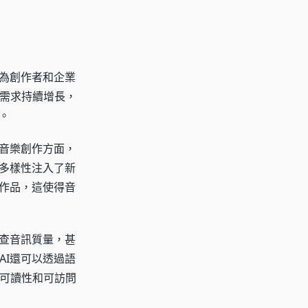
，為創作者和企業
需求持續增長，
。
在音樂創作方面，
的多樣性注入了新
樂作品，這使得音
檢查音訊質量，甚
AI還可以透過語
可讀性和可訪問